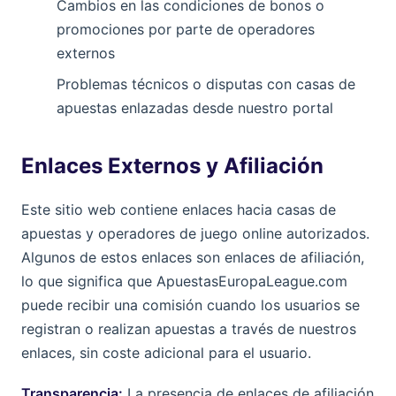
Cambios en las condiciones de bonos o
promociones por parte de operadores
externos
Problemas técnicos o disputas con casas de
apuestas enlazadas desde nuestro portal
Enlaces Externos y Afiliación
Este sitio web contiene enlaces hacia casas de
apuestas y operadores de juego online autorizados.
Algunos de estos enlaces son enlaces de afiliación,
lo que significa que ApuestasEuropaLeague.com
puede recibir una comisión cuando los usuarios se
registran o realizan apuestas a través de nuestros
enlaces, sin coste adicional para el usuario.
Transparencia:
La presencia de enlaces de afiliación