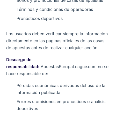
Bonos y promociones de casas de apuestas
Términos y condiciones de operadores
Pronósticos deportivos
Los usuarios deben verificar siempre la información
directamente en las páginas oficiales de las casas
de apuestas antes de realizar cualquier acción.
Descargo de
responsabilidad:
ApuestasEuropaLeague.com no se
hace responsable de:
Pérdidas económicas derivadas del uso de la
información publicada
Errores u omisiones en pronósticos o análisis
deportivos