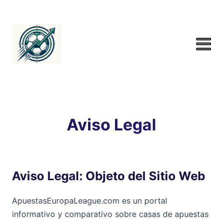
Aviso Legal
Aviso Legal: Objeto del Sitio Web
ApuestasEuropaLeague.com es un portal
informativo y comparativo sobre casas de apuestas