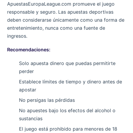
ApuestasEuropaLeague.com promueve el juego
responsable y seguro. Las apuestas deportivas
deben considerarse únicamente como una forma de
entretenimiento, nunca como una fuente de
ingresos.
Recomendaciones:
Solo apuesta dinero que puedas permitirte
perder
Establece límites de tiempo y dinero antes de
apostar
No persigas las pérdidas
No apuestes bajo los efectos del alcohol o
sustancias
El juego está prohibido para menores de 18