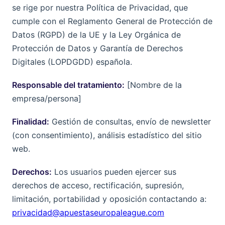
se rige por nuestra Política de Privacidad, que
cumple con el Reglamento General de Protección de
Datos (RGPD) de la UE y la Ley Orgánica de
Protección de Datos y Garantía de Derechos
Digitales (LOPDGDD) española.
Responsable del tratamiento:
[Nombre de la
empresa/persona]
Finalidad:
Gestión de consultas, envío de newsletter
(con consentimiento), análisis estadístico del sitio
web.
Derechos:
Los usuarios pueden ejercer sus
derechos de acceso, rectificación, supresión,
limitación, portabilidad y oposición contactando a:
privacidad@apuestaseuropaleague.com