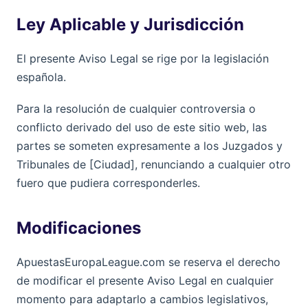
Ley Aplicable y Jurisdicción
El presente Aviso Legal se rige por la legislación
española.
Para la resolución de cualquier controversia o
conflicto derivado del uso de este sitio web, las
partes se someten expresamente a los Juzgados y
Tribunales de [Ciudad], renunciando a cualquier otro
fuero que pudiera corresponderles.
Modificaciones
ApuestasEuropaLeague.com se reserva el derecho
de modificar el presente Aviso Legal en cualquier
momento para adaptarlo a cambios legislativos,