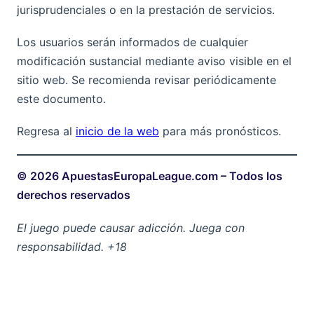
jurisprudenciales o en la prestación de servicios.
Los usuarios serán informados de cualquier
modificación sustancial mediante aviso visible en el
sitio web. Se recomienda revisar periódicamente
este documento.
Regresa al
inicio de la web
para más pronósticos.
© 2026 ApuestasEuropaLeague.com – Todos los
derechos reservados
El juego puede causar adicción. Juega con
responsabilidad. +18