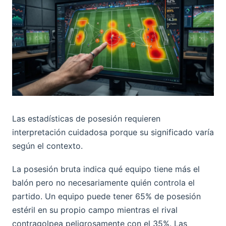
Las estadísticas de posesión requieren
interpretación cuidadosa porque su significado varía
según el contexto.
La posesión bruta indica qué equipo tiene más el
balón pero no necesariamente quién controla el
partido. Un equipo puede tener 65% de posesión
estéril en su propio campo mientras el rival
contragolpea peligrosamente con el 35%. Las