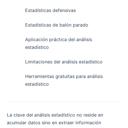
Estadísticas defensivas
Estadísticas de balón parado
Aplicación práctica del análisis
estadístico
Limitaciones del análisis estadístico
Herramientas gratuitas para análisis
estadístico
La clave del análisis estadístico no reside en
acumular datos sino en extraer información