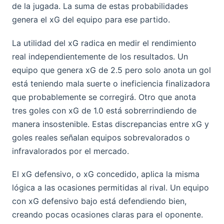
de la jugada. La suma de estas probabilidades
genera el xG del equipo para ese partido.
La utilidad del xG radica en medir el rendimiento
real independientemente de los resultados. Un
equipo que genera xG de 2.5 pero solo anota un gol
está teniendo mala suerte o ineficiencia finalizadora
que probablemente se corregirá. Otro que anota
tres goles con xG de 1.0 está sobrerrindiendo de
manera insostenible. Estas discrepancias entre xG y
goles reales señalan equipos sobrevalorados o
infravalorados por el mercado.
El xG defensivo, o xG concedido, aplica la misma
lógica a las ocasiones permitidas al rival. Un equipo
con xG defensivo bajo está defendiendo bien,
creando pocas ocasiones claras para el oponente.