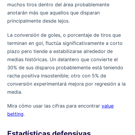
muchos tiros dentro del área probablemente
anotarán más que aquellos que disparan
principalmente desde lejos.
La conversión de goles, o porcentaje de tiros que
terminan en gol, fluctúa significativamente a corto
plazo pero tiende a estabilizarse alrededor de
medias históricas. Un delantero que convierte el
30% de sus disparos probablemente está teniendo
racha positiva insostenible; otro con 5% de
conversión experimentará mejora por regresión a la
media.
Mira cómo usar las cifras para encontrar
value
betting
.
Estadísticas defensivas