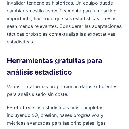
invalidar tendencias históricas. Un equipo puede
cambiar su estilo específicamente para un partido
importante, haciendo que sus estadísticas previas
sean menos relevantes. Considerar las adaptaciones
tácticas probables contextualiza las expectativas
estadísticas.
Herramientas gratuitas para
análisis estadístico
Varias plataformas proporcionan datos suficientes
para análisis serio sin coste.
FBref ofrece las estadísticas más completas,
incluyendo xG, presión, pases progresivos y
métricas avanzadas para las principales ligas