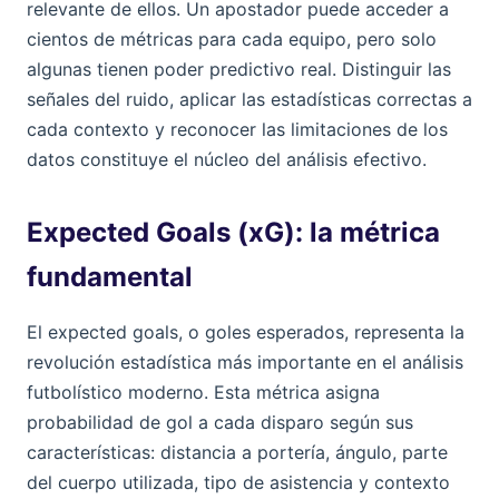
relevante de ellos. Un apostador puede acceder a
cientos de métricas para cada equipo, pero solo
algunas tienen poder predictivo real. Distinguir las
señales del ruido, aplicar las estadísticas correctas a
cada contexto y reconocer las limitaciones de los
datos constituye el núcleo del análisis efectivo.
Expected Goals (xG): la métrica
fundamental
El expected goals, o goles esperados, representa la
revolución estadística más importante en el análisis
futbolístico moderno. Esta métrica asigna
probabilidad de gol a cada disparo según sus
características: distancia a portería, ángulo, parte
del cuerpo utilizada, tipo de asistencia y contexto