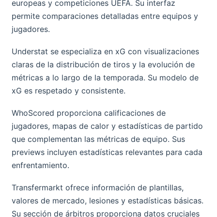
europeas y competiciones UEFA. Su interfaz
permite comparaciones detalladas entre equipos y
jugadores.
Understat se especializa en xG con visualizaciones
claras de la distribución de tiros y la evolución de
métricas a lo largo de la temporada. Su modelo de
xG es respetado y consistente.
WhoScored proporciona calificaciones de
jugadores, mapas de calor y estadísticas de partido
que complementan las métricas de equipo. Sus
previews incluyen estadísticas relevantes para cada
enfrentamiento.
Transfermarkt ofrece información de plantillas,
valores de mercado, lesiones y estadísticas básicas.
Su sección de árbitros proporciona datos cruciales