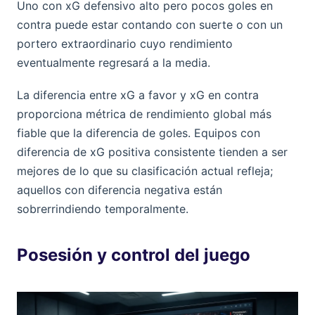
Uno con xG defensivo alto pero pocos goles en
contra puede estar contando con suerte o con un
portero extraordinario cuyo rendimiento
eventualmente regresará a la media.
La diferencia entre xG a favor y xG en contra
proporciona métrica de rendimiento global más
fiable que la diferencia de goles. Equipos con
diferencia de xG positiva consistente tienden a ser
mejores de lo que su clasificación actual refleja;
aquellos con diferencia negativa están
sobrerrindiendo temporalmente.
Posesión y control del juego