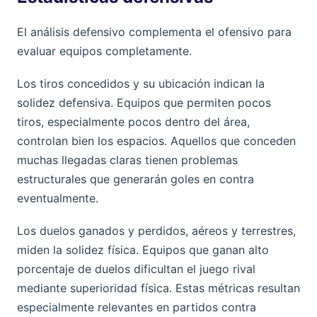
El análisis defensivo complementa el ofensivo para
evaluar equipos completamente.
Los tiros concedidos y su ubicación indican la
solidez defensiva. Equipos que permiten pocos
tiros, especialmente pocos dentro del área,
controlan bien los espacios. Aquellos que conceden
muchas llegadas claras tienen problemas
estructurales que generarán goles en contra
eventualmente.
Los duelos ganados y perdidos, aéreos y terrestres,
miden la solidez física. Equipos que ganan alto
porcentaje de duelos dificultan el juego rival
mediante superioridad física. Estas métricas resultan
especialmente relevantes en partidos contra