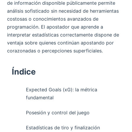
de información disponible públicamente permite
análisis sofisticado sin necesidad de herramientas
costosas o conocimientos avanzados de
programación. El apostador que aprende a
interpretar estadísticas correctamente dispone de
ventaja sobre quienes continúan apostando por
corazonadas o percepciones superficiales.
Índice
Expected Goals (xG): la métrica
fundamental
Posesión y control del juego
Estadísticas de tiro y finalización