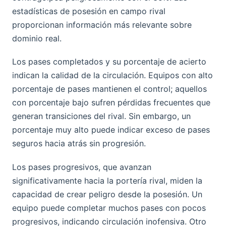
estadísticas de posesión en campo rival
proporcionan información más relevante sobre
dominio real.
Los pases completados y su porcentaje de acierto
indican la calidad de la circulación. Equipos con alto
porcentaje de pases mantienen el control; aquellos
con porcentaje bajo sufren pérdidas frecuentes que
generan transiciones del rival. Sin embargo, un
porcentaje muy alto puede indicar exceso de pases
seguros hacia atrás sin progresión.
Los pases progresivos, que avanzan
significativamente hacia la portería rival, miden la
capacidad de crear peligro desde la posesión. Un
equipo puede completar muchos pases con pocos
progresivos, indicando circulación inofensiva. Otro